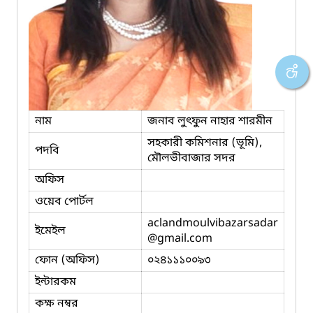
নাম
জনাব লুৎফুন নাহার শারমীন
সহকারী কমিশনার (ভূমি),
পদবি
মৌলভীবাজার সদর
অফিস
ওয়েব পোর্টল
aclandmoulvibazarsadar
ইমেইল
@gmail.com
ফোন (অফিস)
০২৪১১১০০৯৩
ইন্টারকম
কক্ষ নম্বর